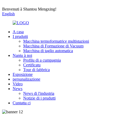
Benvenuti à Shantou Mengxing!
English
A casa
I prudutti
Macchina termoformatrice multistazioni
Macchina di Formazione di Vacuum
Macchina di taglio automatica
Nantu à noi
Profilu di a cumpagnia
Certificatu
Tour di fabbrica
Esposizione
persunalizazione
Video
News
News di l'industria
Notizie di i prudutti
Cuntatta ci