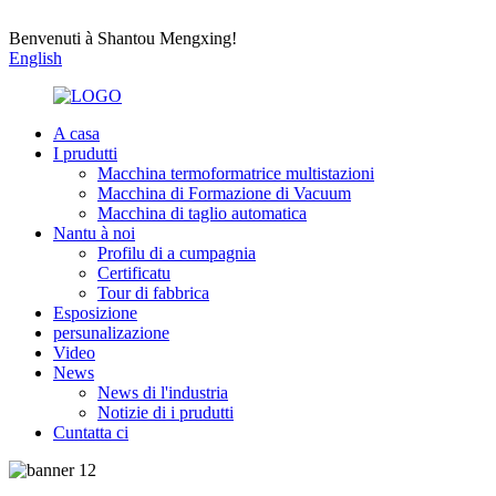
Benvenuti à Shantou Mengxing!
English
A casa
I prudutti
Macchina termoformatrice multistazioni
Macchina di Formazione di Vacuum
Macchina di taglio automatica
Nantu à noi
Profilu di a cumpagnia
Certificatu
Tour di fabbrica
Esposizione
persunalizazione
Video
News
News di l'industria
Notizie di i prudutti
Cuntatta ci